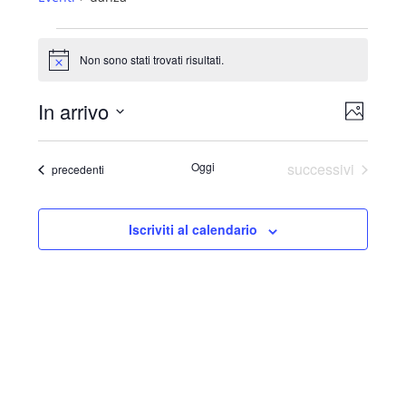
Eventi
Non sono stati trovati risultati.
Notice
In arrivo
Viste
Evento
Foto
Navig
Select
Viste
List
date.
Eventi
Oggi
successivi
Eventi
precedenti
Naviga
of
events
in
Iscriviti al calendario
Photo
View