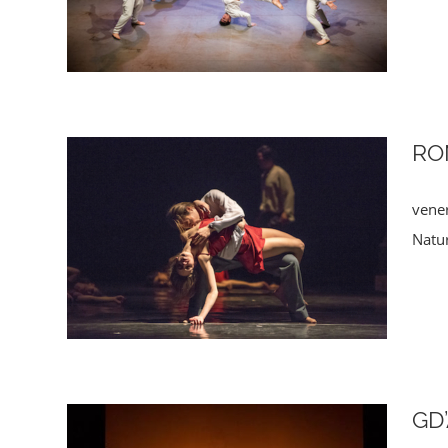
RO
vene
Natur
GD