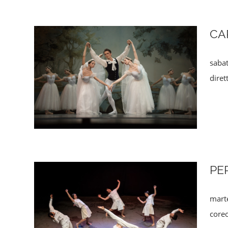
CA
saba
dire
PE
mart
coreo