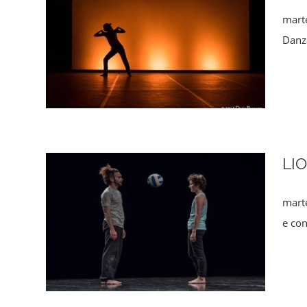
mart
Danza
LI
marte
e co