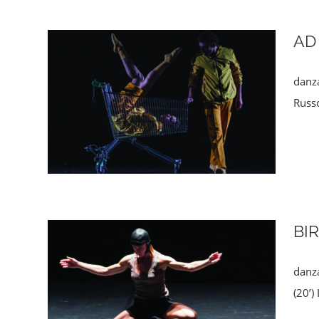
AD
danza
Russo
BI
danza
(20’)