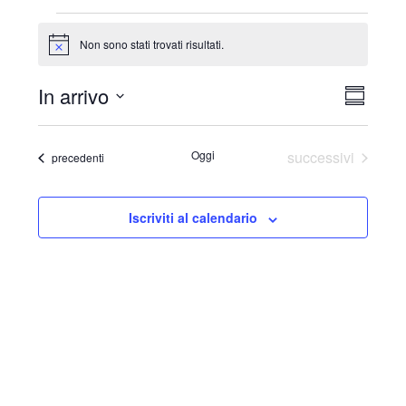
Eventi
Non sono stati trovati risultati.
Notice
In arrivo
Viste
Even
Sommari
Navig
Select
Viste
date.
Eventi
Oggi
successivi
Eventi
precedenti
Navi
Iscriviti al calendario