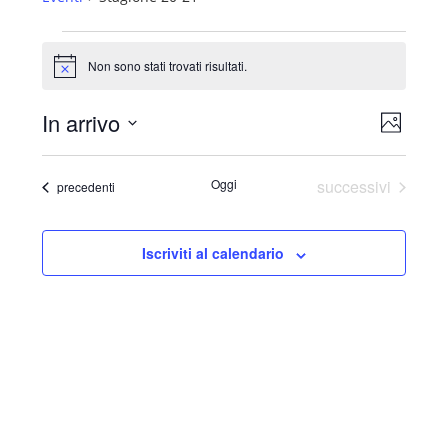
Eventi
Non sono stati trovati risultati.
Notice
In arrivo
Viste
Evento
Foto
Navig
Select
Viste
List
date.
Eventi
Oggi
successivi
Eventi
precedenti
Naviga
of
events
in
Iscriviti al calendario
Photo
View