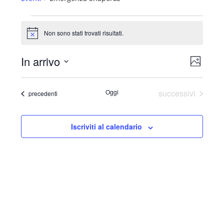
Eventi
Non sono stati trovati risultati.
Notice
In arrivo
Viste
Evento
Foto
Navig
Select
Viste
List
date.
Eventi
Oggi
successivi
Eventi
precedenti
Naviga
of
events
in
Iscriviti al calendario
Photo
View