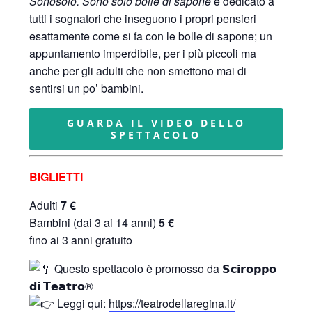
Sonosolo. Sono solo bolle di sapone
è dedicato a
tutti i sognatori che inseguono i propri pensieri
esattamente come si fa con le bolle di sapone; un
appuntamento imperdibile, per i più piccoli ma
anche per gli adulti che non smettono mai di
sentirsi un po’ bambini.
GUARDA IL VIDEO DELLO
SPETTACOLO
BIGLIETTI
Adulti
7 €
Bambini (dai 3 ai 14 anni)
5 €
fino ai 3 anni gratuito
Questo spettacolo è promosso da 𝗦𝗰𝗶𝗿𝗼𝗽𝗽𝗼
𝗱𝗶 𝗧𝗲𝗮𝘁𝗿𝗼®
Leggi qui:
https://teatrodellaregina.it/