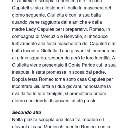
di Giulietta e scoppia l’ennesima lite. In casa
Capuleti si sta allestendo il ballo in maschera del
giorno seguente. Giulietta è con la sua balia
quando viene raggiunta dalle amiche e dalla
madre Lady Capuleti per i preparativi. Romeo, in
compagnia di Mercuzio e Benvolio, si introduce
furtivamente alla festa mascherata dei Capuleti e al
ballo incontra Giulietta. I due giovani si innamorano
al primo sguardo, scoprendo però le loro identità. A
Giulietta viene presentato il Conte Paride cui, a sua
insaputa, è stata promessa in sposa dal padre.
Dopola festa Romeo torna sotto casa Capuleti per
incontrare Giulietta e i due giovani, nonostante la
rivalità tra le loro famiglie, si promettono amore
eterno decidendo di sposarsi al più presto.
Secondo atto
Nella piazza scoppia una rissa tra Tebaldo e i
giovani di casa Montecchi mentre Romeo, con la