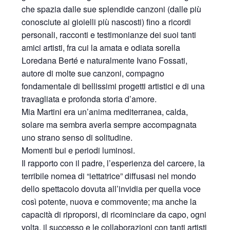
che spazia dalle sue splendide canzoni (dalle più
conosciute ai gioielli più nascosti) fino a ricordi
personali, racconti e testimonianze dei suoi tanti
amici artisti, fra cui la amata e odiata sorella
Loredana Berté e naturalmente Ivano Fossati,
autore di molte sue canzoni, compagno
fondamentale di bellissimi progetti artistici e di una
travagliata e profonda storia d’amore.
Mia Martini era un’anima mediterranea, calda,
solare ma sembra averla sempre accompagnata
uno strano senso di solitudine.
Momenti bui e periodi luminosi.
Il rapporto con il padre, l’esperienza del carcere, la
terribile nomea di “iettatrice” diffusasi nel mondo
dello spettacolo dovuta all’invidia per quella voce
così potente, nuova e commovente; ma anche la
capacità di riproporsi, di ricominciare da capo, ogni
volta, il successo e le collaborazioni con tanti artisti