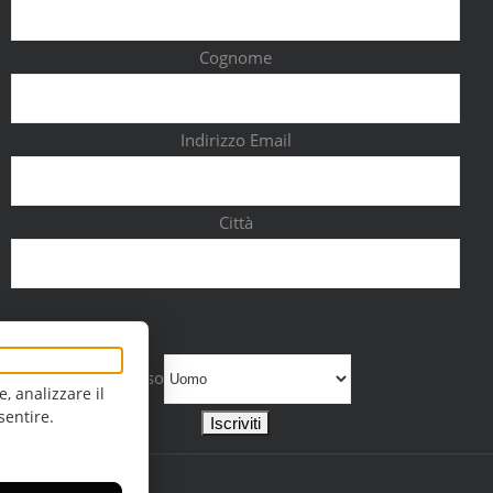
Cognome
Indirizzo Email
Città
Sesso
, analizzare il
sentire.