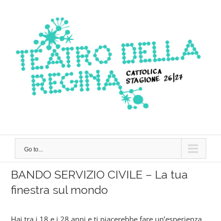
Skip
to
content
Go to...
BANDO SERVIZIO CIVILE – La tua
finestra sul mondo
Hai tra i 18 e i 28 anni e ti piacerebbe fare un’esperienza