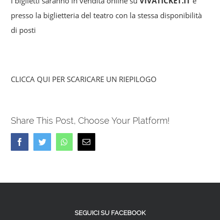
I biglietti saranno in vendita online su
VIVATICKET.IT
e
presso la biglietteria del teatro con la stessa disponibilità
di posti
CLICCA QUI PER SCARICARE UN RIEPILOGO
Share This Post, Choose Your Platform!
Facebook
Twitter
Whatsapp
Email
SEGUICI SU FACEBOOK