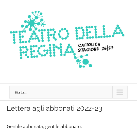
Skip
to
content
Go to...
Lettera agli abbonati 2022-23
Gentile abbonata, gentile abbonato,