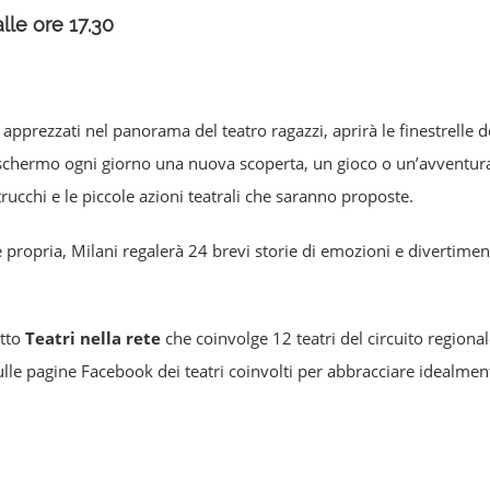
lle ore 17.30
più apprezzati nel panorama del teatro ragazzi, aprirà le finestrell
schermo ogni giorno una nuova scoperta, un gioco o un’avventura 
trucchi e le piccole azioni teatrali che saranno proposte.
 è propria, Milani regalerà 24 brevi storie di emozioni e divertimento
etto
Teatri nella rete
che coinvolge 12 teatri del circuito regiona
lle pagine Facebook dei teatri coinvolti per abbracciare idealmen