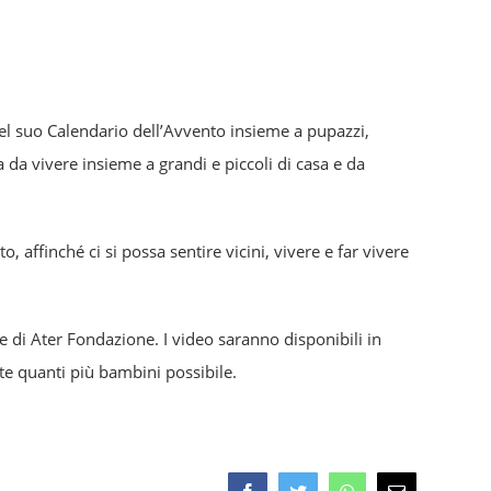
e del suo Calendario dell’Avvento insieme a pupazzi,
da vivere insieme a grandi e piccoli di casa e da
, affinché ci si possa sentire vicini, vivere e far vivere
le di Ater Fondazione. I video saranno disponibili in
te quanti più bambini possibile.
Facebook
Twitter
Whatsapp
Email