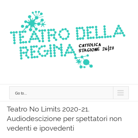
Skip
to
content
Go to...
Teatro No Limits 2020-21.
Audiodescizione per spettatori non
vedenti e ipovedenti