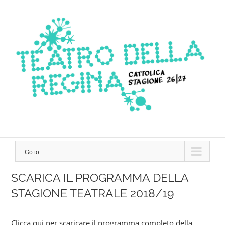
Skip
to
content
Go to...
SCARICA IL PROGRAMMA DELLA
STAGIONE TEATRALE 2018/19
Clicca qui per scaricare il programma completo della