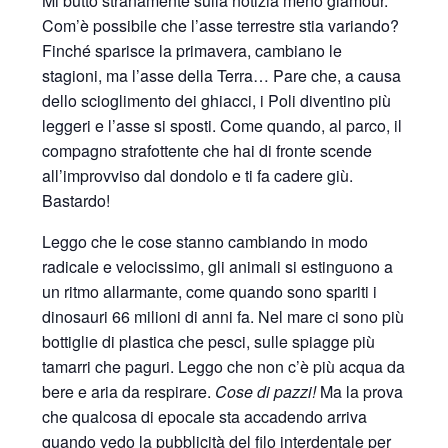
Mi butto stranamente sulla notizia meno glamour.
Com’è possibile che l’asse terrestre stia variando?
Finché sparisce la primavera, cambiano le
stagioni, ma l’asse della Terra… Pare che, a causa
dello scioglimento dei ghiacci, i Poli diventino più
leggeri e l’asse si sposti. Come quando, al parco, il
compagno strafottente che hai di fronte scende
all’improvviso dal dondolo e ti fa cadere giù.
Bastardo!
Leggo che le cose stanno cambiando in modo
radicale e velocissimo, gli animali si estinguono a
un ritmo allarmante, come quando sono spariti i
dinosauri 66 milioni di anni fa. Nel mare ci sono più
bottiglie di plastica che pesci, sulle spiagge più
tamarri che paguri. Leggo che non c’è più acqua da
bere e aria da respirare.
Cose di pazzi!
Ma la prova
che qualcosa di epocale sta accadendo arriva
quando vedo la pubblicità del filo interdentale per